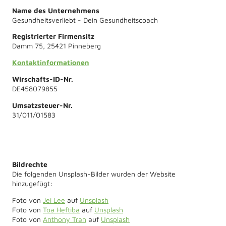
Name des Unternehmens
Gesundheitsverliebt - Dein Gesundheitscoach
Registrierter Firmensitz
Damm 75, 25421 Pinneberg
Kontaktinformationen
Wirschafts-ID-Nr.
DE458079855
Umsatzsteuer-Nr.
31/011/01583
Bildrechte
Die folgenden Unsplash-Bilder wurden der Website
hinzugefügt:
Foto von
Jei Lee
auf
Unsplash
Foto von
Toa Heftiba
auf
Unsplash
Foto von
Anthony Tran
auf
Unsplash