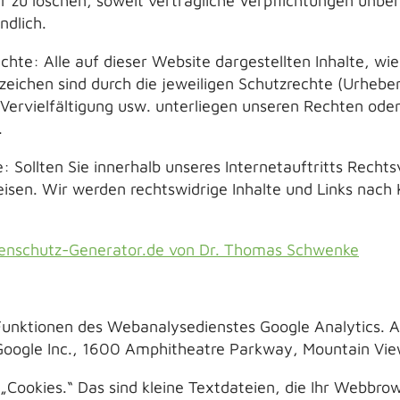
r zu löschen, soweit vertragliche Verpflichtungen unber
ndlich.
te: Alle auf dieser Website dargestellten Inhalte, wie
eichen sind durch die jeweiligen Schutzrechte (Urhebe
Vervielfältigung usw. unterliegen unseren Rechten oder
.
 Sollten Sie innerhalb unseres Internetauftritts Recht
weisen. Wir werden rechtswidrige Inhalte und Links nac
atenschutz-Generator.de von Dr. Thomas Schwenke
unktionen des Webanalysedienstes Google Analytics. A
 Google Inc., 1600 Amphitheatre Parkway, Mountain Vi
„Cookies.“ Das sind kleine Textdateien, die Ihr Webbro