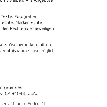
ührt bleiben. Alle Angebote
 Texte, Fotografien,
rrechte, Markenrechte)
 den Rechten der jeweiligen
sverstöße bemerken, bitten
h Kenntnisnahme unverzüglich
nbieter des
ew, CA 94043, USA.
wser auf Ihrem Endgerät